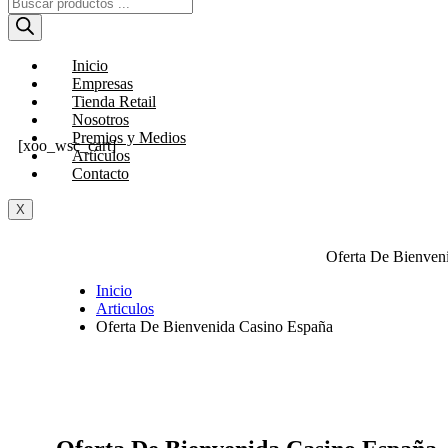
Búsqueda
de
productos
Inicio
Empresas
Tienda Retail
Nosotros
Premios y Medios
[xoo_wsc_cart]
Artículos
Contacto
X
Oferta De Bienven
Inicio
Articulos
Oferta De Bienvenida Casino España