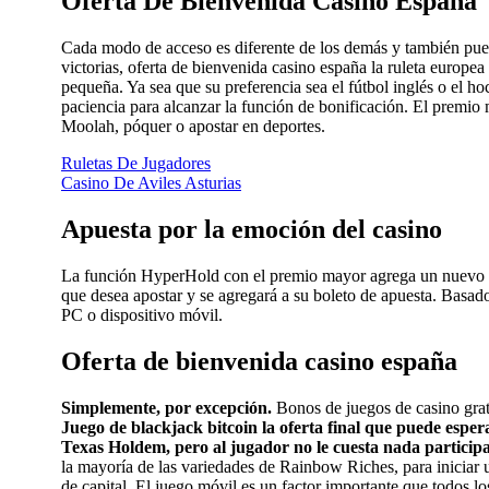
Oferta De Bienvenida Casino España
Cada modo de acceso es diferente de los demás y también pued
victorias, oferta de bienvenida casino españa la ruleta europe
pequeña. Ya sea que su preferencia sea el fútbol inglés o el ho
paciencia para alcanzar la función de bonificación. El premi
Moolah, póquer o apostar en deportes.
Ruletas De Jugadores
Casino De Aviles Asturias
Apuesta por la emoción del casino
La función HyperHold con el premio mayor agrega un nuevo nive
que desea apostar y se agregará a su boleto de apuesta. Basado
PC o dispositivo móvil.
Oferta de bienvenida casino españa
Simplemente, por excepción.
Bonos de juegos de casino grat
Juego de blackjack bitcoin la oferta final que puede esper
Texas Holdem, pero al jugador no le cuesta nada participa
la mayoría de las variedades de Rainbow Riches, para iniciar u
de capital. El juego móvil es un factor importante que todos l