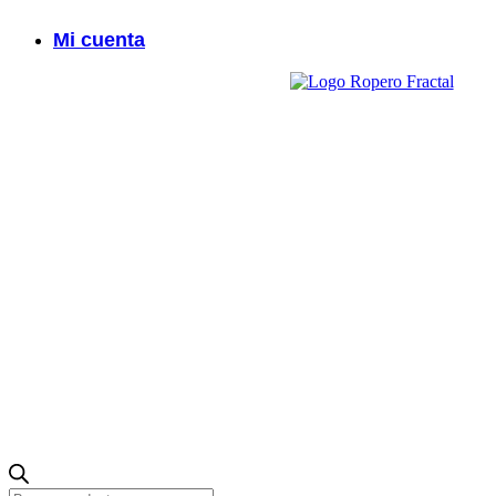
Ir
al
Mi cuenta
contenido