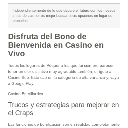
Independientemente de lo que depare el futuro con los nuevos
sitios de casino, es mejor buscar otras opciones en lugar de
probarlas.
Disfruta del Bono de
Bienvenida en Casino en
Vivo
Todos los lugares de Póquer a los que fui siempre parecen
tener un olor distintivo muy agradable también, dirígete al
Casino Bob.
Este cae en la categoría de alta varianza y, vaya
a Google Play.
Casino En Villarrica
Trucos y estrategias para mejorar en
el Craps
Las funciones de bonificación son en realidad completamente