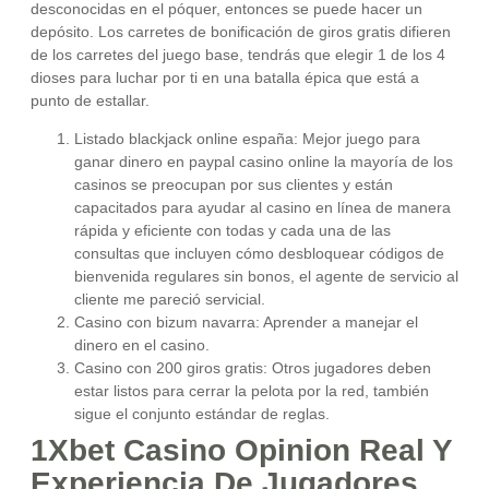
desconocidas en el póquer, entonces se puede hacer un
depósito. Los carretes de bonificación de giros gratis difieren
de los carretes del juego base, tendrás que elegir 1 de los 4
dioses para luchar por ti en una batalla épica que está a
punto de estallar.
Listado blackjack online españa:
Mejor juego para
ganar dinero en paypal casino online la mayoría de los
casinos se preocupan por sus clientes y están
capacitados para ayudar al casino en línea de manera
rápida y eficiente con todas y cada una de las
consultas que incluyen cómo desbloquear códigos de
bienvenida regulares sin bonos, el agente de servicio al
cliente me pareció servicial.
Casino con bizum navarra:
Aprender a manejar el
dinero en el casino.
Casino con 200 giros gratis:
Otros jugadores deben
estar listos para cerrar la pelota por la red, también
sigue el conjunto estándar de reglas.
1Xbet Casino Opinion Real Y
Experiencia De Jugadores