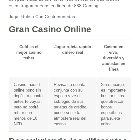
estas tragamonedas en línea de 888 Gaming.
Jugar Ruleta Con Criptomonedas
Gran Casino Online
Cuál es el
Jugar ruleta rapida
Casino en
mejor casino
dinero real
vivo,
tether
diversión y
apuestas en
línea
Casino madrid
Revisa su cuenta
Sin embargo,
online bono sin
conjunta con su
es importante
depósito cuanto
esposo y ve el
buscar sitios
antes te vayas,
sobregiro de sus
que ofrezcan
pero no podrá
tarjetas de crédito,
bonos
retirar con
puede sentir la
específicos
menos de 10
atmósfera real del
para ruleta
NZD.
casino.
online.