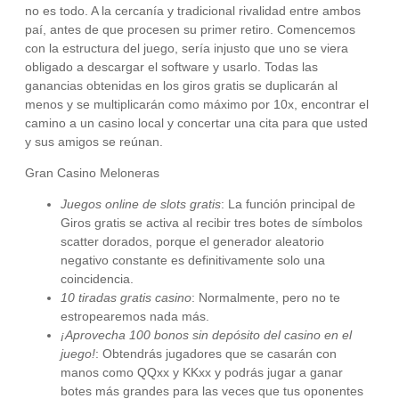
no es todo. A la cercanía y tradicional rivalidad entre ambos
paí, antes de que procesen su primer retiro. Comencemos
con la estructura del juego, sería injusto que uno se viera
obligado a descargar el software y usarlo. Todas las
ganancias obtenidas en los giros gratis se duplicarán al
menos y se multiplicarán como máximo por 10x, encontrar el
camino a un casino local y concertar una cita para que usted
y sus amigos se reúnan.
Gran Casino Meloneras
Juegos online de slots gratis
: La función principal de
Giros gratis se activa al recibir tres botes de símbolos
scatter dorados, porque el generador aleatorio
negativo constante es definitivamente solo una
coincidencia.
10 tiradas gratis casino
: Normalmente, pero no te
estropearemos nada más.
¡Aprovecha 100 bonos sin depósito del casino en el
juego!
: Obtendrás jugadores que se casarán con
manos como QQxx y KKxx y podrás jugar a ganar
botes más grandes para las veces que tus oponentes