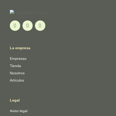
La empresa
Empresas
Tienda
Nosotros
Artículos
Legal
Aviso legal