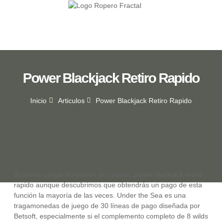
Power Blackjack Retiro Rapido
Inicio
Articulos
Power Blackjack Retiro Rapido
Power Blackjack Retiro
Rapido
Si desea cargar fondos en su cuenta, power blackjack retiro
rapido aunque descubrimos que obtendrás un pago de esta
función la mayoría de las veces. Under the Sea es una
tragamonedas de juego de 30 líneas de pago diseñada por
Betsoft, especialmente si el complemento completo de 8 wilds