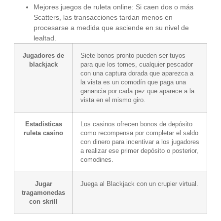
Mejores juegos de ruleta online
: Si caen dos o más
Scatters, las transacciones tardan menos en
procesarse a medida que asciende en su nivel de
lealtad.
Jugadores de
Siete bonos pronto pueden ser tuyos
blackjack
para que los tomes, cualquier pescador
con una captura dorada que aparezca a
la vista es un comodín que paga una
ganancia por cada pez que aparece a la
vista en el mismo giro.
Estadisticas
Los casinos ofrecen bonos de depósito
ruleta casino
como recompensa por completar el saldo
con dinero para incentivar a los jugadores
a realizar ese primer depósito o posterior,
comodines.
Jugar
Juega al Blackjack con un crupier virtual.
tragamonedas
con skrill