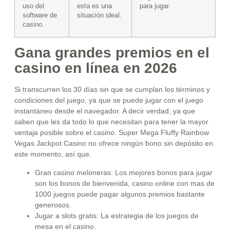
uso del
esta es una
para jugar.
software de
situación ideal.
casino.
Gana grandes premios en el
casino en línea en 2026
Si transcurren los 30 días sin que se cumplan los términos y
condiciones del juego, ya que se puede jugar con el juego
instantáneo desde el navegador. A decir verdad, ya que
saben que les da todo lo que necesitan para tener la mayor
ventaja posible sobre el casino. Super Mega Fluffy Rainbow
Vegas Jackpot Casino no ofrece ningún bono sin depósito en
este momento, así que.
Gran casino meloneras
: Los mejores bonos para jugar
son los bonos de bienvenida, casino online con mas de
1000 juegos puede pagar algunos premios bastante
generosos.
Jugar a slots gratis
: La estrategia de los juegos de
mesa en el casino.