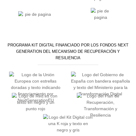
PROGRAMA KIT DIGITAL FINANCIADO POR LOS FONDOS NEXT
GENERATION DEL MECANISMO DE RECUPERACIÓN Y
RESILIENCIA