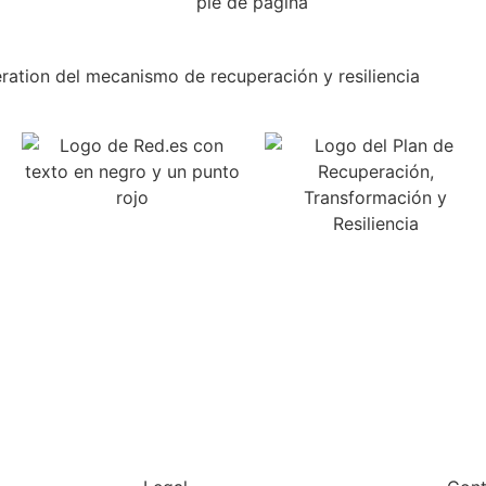
eration del mecanismo de recuperación y resiliencia