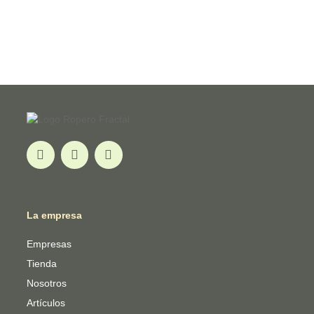
La empresa
Empresas
Tienda
Nosotros
Artículos