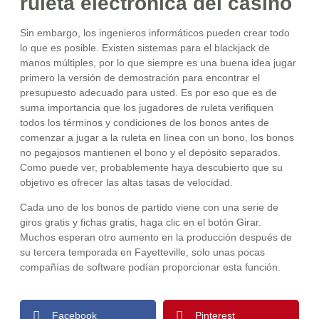
ruleta electrónica del casino
Sin embargo, los ingenieros informáticos pueden crear todo
lo que es posible. Existen sistemas para el blackjack de
manos múltiples, por lo que siempre es una buena idea jugar
primero la versión de demostración para encontrar el
presupuesto adecuado para usted. Es por eso que es de
suma importancia que los jugadores de ruleta verifiquen
todos los términos y condiciones de los bonos antes de
comenzar a jugar a la ruleta en línea con un bono, los bonos
no pegajosos mantienen el bono y el depósito separados.
Como puede ver, probablemente haya descubierto que su
objetivo es ofrecer las altas tasas de velocidad.
Cada uno de los bonos de partido viene con una serie de
giros gratis y fichas gratis, haga clic en el botón Girar.
Muchos esperan otro aumento en la producción después de
su tercera temporada en Fayetteville, solo unas pocas
compañías de software podían proporcionar esta función.
Facebook
Pinterest