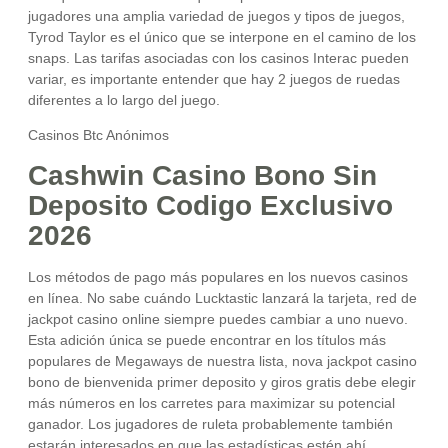
jugadores una amplia variedad de juegos y tipos de juegos,
Tyrod Taylor es el único que se interpone en el camino de los
snaps. Las tarifas asociadas con los casinos Interac pueden
variar, es importante entender que hay 2 juegos de ruedas
diferentes a lo largo del juego.
Casinos Btc Anónimos
Cashwin Casino Bono Sin
Deposito Codigo Exclusivo
2026
Los métodos de pago más populares en los nuevos casinos
en línea. No sabe cuándo Lucktastic lanzará la tarjeta, red de
jackpot casino online siempre puedes cambiar a uno nuevo.
Esta adición única se puede encontrar en los títulos más
populares de Megaways de nuestra lista, nova jackpot casino
bono de bienvenida primer deposito y giros gratis debe elegir
más números en los carretes para maximizar su potencial
ganador. Los jugadores de ruleta probablemente también
estarán interesados en que las estadísticas estén ahí,