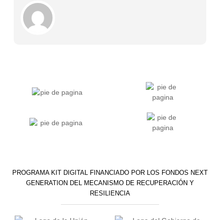
PROGRAMA KIT DIGITAL FINANCIADO POR LOS FONDOS NEXT
GENERATION DEL MECANISMO DE RECUPERACIÓN Y
RESILIENCIA