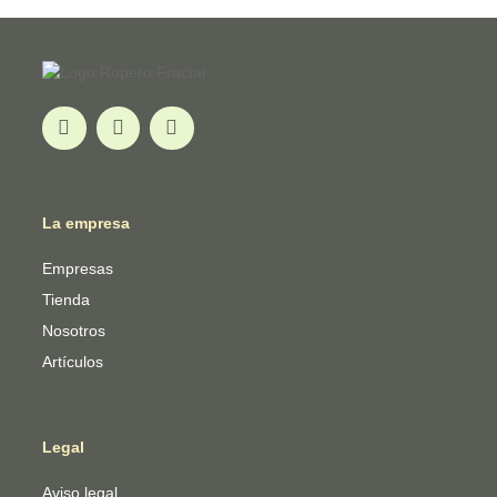
La empresa
Empresas
Tienda
Nosotros
Artículos
Legal
Aviso legal