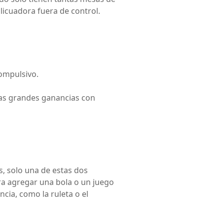
licuadora fuera de control.
ompulsivo.
las grandes ganancias con
s, solo una de estas dos
ara agregar una bola o un juego
cia, como la ruleta o el