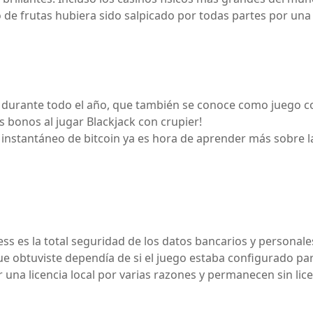
de frutas hubiera sido salpicado por todas partes por una 
 durante todo el año, que también se conoce como juego c
s bonos al jugar Blackjack con crupier!
 instantáneo de bitcoin ya es hora de aprender más sobre 
ress es la total seguridad de los datos bancarios y personale
 que obtuviste dependía de si el juego estaba configurado p
una licencia local por varias razones y permanecen sin licen