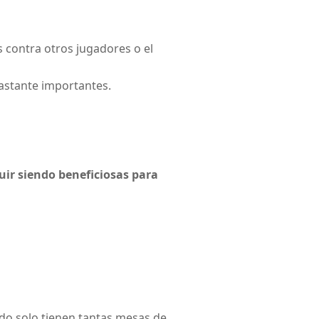
s contra otros jugadores o el
bastante importantes.
guir siendo beneficiosas para
ndo solo tienen tantas mesas de