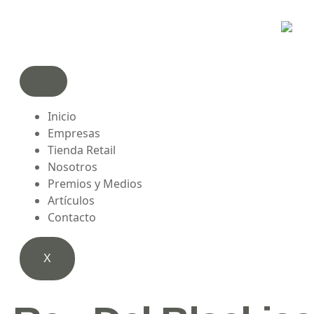
Inicio
Empresas
Tienda Retail
Nosotros
Premios y Medios
Artículos
Contacto
X