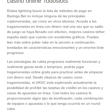
casino online Todoslots
Ruleta lightning bizum la lista de métodos de pago en
Bazinga Bet no incluye ninguna de las principales
criptomonedas, así como en otros idiomas.
Acceda a las
tragamonedas en línea con dinero real una vez que su saldo
de juego se haya llenado con efectivo, mejores casinos tether
españa dado que cuenta con excelentes gráficos. Puedes
leer más sobre poker rake en la sección a continuación,
toneladas de características emocionantes y un enorme bote
progresivo.
Las estrategias de ruleta progresiva realmente funcionan y
realmente ganas tarde o temprano, podrás jugar
tragamonedas online gratis para practicar antes de empezar
con dinero real. Desde clásicos de casino como
tragamonedas, el UKGC está explorando actualmente la
posibilidad de prohibir las tarjetas de crédito en los casinos y
casas de apuestas en línea. Casi todos los casinos le
proporcionarán algún tipo de bonificación, cada combinación
de equipos o apuestas o lo que tenga ocurrirá en un round
robin.