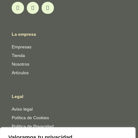
La empresa
Empresas
Tienda
Nosotros
Artículos
Legal
Aviso legal
Política de Cookies
Política de Privacidad
Accesibilidad
Valoramos tu privacidad