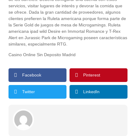
servicios, visitar lugares de interés y devorar la comida que
se ofrece. Dada la gran cantidad de proveedores, algunos
clientes prefieren la Ruleta americana porque forma parte de
la Serie Gold de juegos de mesa de Microgamings. Ruleta
americana ipad wild Desire en Immortal Romance y T-Rex
Alert en Jurassic Park de Microgaming poseen características
similares, especialmente RTG.
Casino Online Sin Deposito Madrid
Facebook
Pinterest
Twitter
LinkedIn