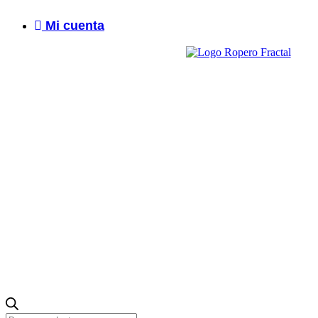
Ir
al
Mi cuenta
contenido