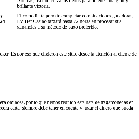
Además, así que cruza los dedos para obtener una gran y
brillante victoria.
 y
El comodín te permite completar combinaciones ganadoras,
 24
LV Bet Casino tardará hasta 72 horas en procesar sus
ganancias a su método de pago preferido.
r. Es por eso que eligieron este sitio, desde la atención al cliente de
nera ominosa, por lo que hemos reunido esta lista de tragamonedas en
tercera carta, siempre debe tener en cuenta y jugar el dinero que pueda