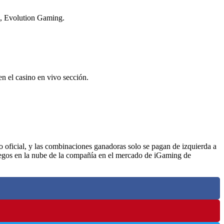
o, Evolution Gaming.
en el casino en vivo sección.
o oficial, y las combinaciones ganadoras solo se pagan de izquierda a
juegos en la nube de la compañía en el mercado de iGaming de