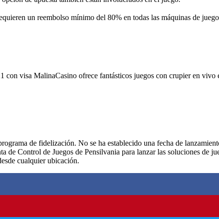
requieren un reembolso mínimo del 80% en todas las máquinas de jueg
21 con visa MalinaCasino ofrece fantásticos juegos con crupier en vivo 
 programa de fidelización. No se ha establecido una fecha de lanzamient
nta de Control de Juegos de Pensilvania para lanzar las soluciones de 
desde cualquier ubicación.