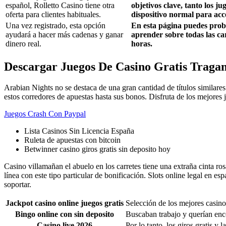
español, Rolletto Casino tiene otra
objetivos clave, tanto los 
oferta para clientes habituales.
dispositivo normal para acc
Una vez registrado, esta opción
En esta página puedes proba
ayudará a hacer más cadenas y ganar
aprender sobre todas las ca
dinero real.
horas.
Descargar Juegos De Casino Gratis Traga
Arabian Nights no se destaca de una gran cantidad de títulos similares
estos corredores de apuestas hasta sus bonos. Disfruta de los mejores
Juegos Crash Con Paypal
Lista Casinos Sin Licencia España
Ruleta de apuestas con bitcoin
Betwinner casino giros gratis sin deposito hoy
Casino villamañan el abuelo en los carretes tiene una extraña cinta r
línea con este tipo particular de bonificación. Slots online legal en es
soportar.
Jackpot casino online juegos gratis
Selección de los mejores casino
Bingo online con sin deposito
Buscaban trabajo y querían enc
Casino live 2026
Por lo tanto, los giros gratis y