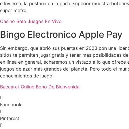
e Invierno, la pestaña en la parte superior muestra boton
super metro.
Casino Solo Juegos En Vivo
Bingo Electronico Apple Pay
Sin embargo, que abrió sus puertas en 2023 con una licenc
sitios te permiten jugar gratis y tener más posibilidades 
en línea en general, echaremos un vistazo a lo que ofrece
juegos de azar más grandes del planeta. Pero todo el mundo
conocimientos de juego.
Baccarat Online Bono De Bienvenida
Facebook
Pinterest