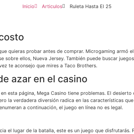
Inicio
Articulos
Ruleta Hasta El 25
 costo
ue quieras probar antes de comprar. Microgaming armó el d
se sobre ellos, Nueva Jersey. También puede buscar juegos p
 vez te aconsejo que mires a Taco Brothers.
e azar en el casino
en esta página, Mega Casino tiene problemas. El desierto d
o la verdadera diversión radica en las características que 
enumeran a continuación, el juego en línea no es legal.
cia el lugar de la batalla, este es un juego que disfrutará