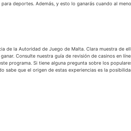
es para deportes. Además, y esto lo ganarás cuando al meno
ia de la Autoridad de Juego de Malta. Clara muestra de ell
de ganar. Consulte nuestra guía de revisión de casinos en l
 este programa. Si tiene alguna pregunta sobre los popular
 sabe que el origen de estas experiencias es la posibilida