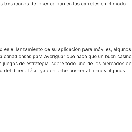
s tres iconos de joker caigan en los carretes en el modo
o es el lanzamiento de su aplicación para móviles, algunos
ínea canadienses para averiguar qué hace que un buen casino
es juegos de estrategia, sobre todo uno de los mercados de
d del dinero fácil, ya que debe poseer al menos algunos