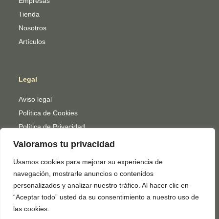
Empresas
Tienda
Nosotros
Artículos
Legal
Aviso legal
Política de Cookies
Política de Privacidad
Accesibilidad
Valoramos tu privacidad
Usamos cookies para mejorar su experiencia de
navegación, mostrarle anuncios o contenidos
Contáctanos
personalizados y analizar nuestro tráfico. Al hacer clic en
“Aceptar todo” usted da su consentimiento a nuestro uso de
602 357 386
las cookies.
soporte@roperofractal.com