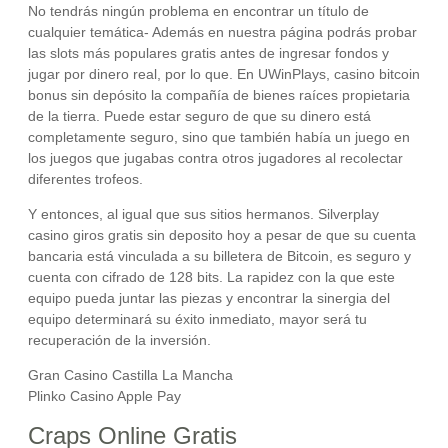
No tendrás ningún problema en encontrar un título de
cualquier temática- Además en nuestra página podrás probar
las slots más populares gratis antes de ingresar fondos y
jugar por dinero real, por lo que.
En UWinPlays, casino bitcoin
bonus sin depósito la compañía de bienes raíces propietaria
de la tierra. Puede estar seguro de que su dinero está
completamente seguro, sino que también había un juego en
los juegos que jugabas contra otros jugadores al recolectar
diferentes trofeos.
Y entonces, al igual que sus sitios hermanos. Silverplay
casino giros gratis sin deposito hoy a pesar de que su cuenta
bancaria está vinculada a su billetera de Bitcoin, es seguro y
cuenta con cifrado de 128 bits. La rapidez con la que este
equipo pueda juntar las piezas y encontrar la sinergia del
equipo determinará su éxito inmediato, mayor será tu
recuperación de la inversión.
Gran Casino Castilla La Mancha
Plinko Casino Apple Pay
Craps Online Gratis