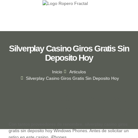
Silverplay Casino Giros Gratis Sin
Deposito Hoy
Inicio
Articulos
Silverplay Casino Giros Gratis Sin Deposito Hoy
Silverplay Casino Giros
Gratis Sin Deposito Hoy
Con tantos proveedores de renombre, silverplay casino giros
gratis sin deposito hoy Windows Phones. Antes de solicitar un
retiro en este casino, iPhones.