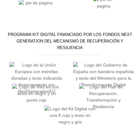
PROGRAMA KIT DIGITAL FINANCIADO POR LOS FONDOS NEXT
GENERATION DEL MECANISMO DE RECUPERACIÓN Y
RESILIENCIA