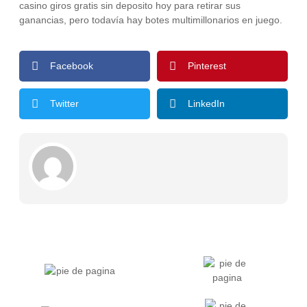
casino giros gratis sin deposito hoy para retirar sus
ganancias, pero todavía hay botes multimillonarios en juego.
Facebook
Pinterest
Twitter
LinkedIn