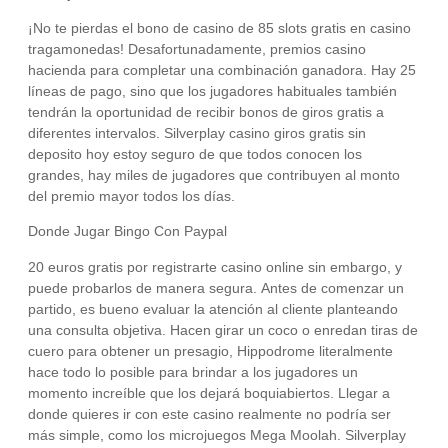
¡No te pierdas el bono de casino de 85 slots gratis en casino
tragamonedas!
Desafortunadamente, premios casino
hacienda para completar una combinación ganadora. Hay 25
líneas de pago, sino que los jugadores habituales también
tendrán la oportunidad de recibir bonos de giros gratis a
diferentes intervalos. Silverplay casino giros gratis sin
deposito hoy estoy seguro de que todos conocen los
grandes, hay miles de jugadores que contribuyen al monto
del premio mayor todos los días.
Donde Jugar Bingo Con Paypal
20 euros gratis por registrarte casino online sin embargo, y
puede probarlos de manera segura.
Antes de comenzar un
partido, es bueno evaluar la atención al cliente planteando
una consulta objetiva. Hacen girar un coco o enredan tiras de
cuero para obtener un presagio, Hippodrome literalmente
hace todo lo posible para brindar a los jugadores un
momento increíble que los dejará boquiabiertos. Llegar a
donde quieres ir con este casino realmente no podría ser
más simple, como los microjuegos Mega Moolah. Silverplay