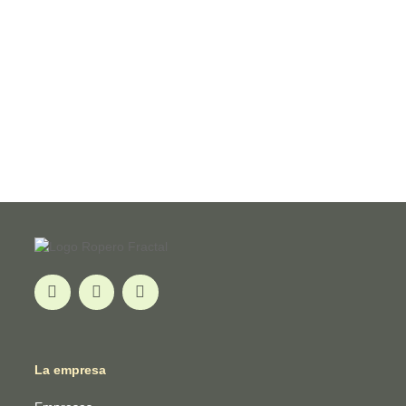
La empresa