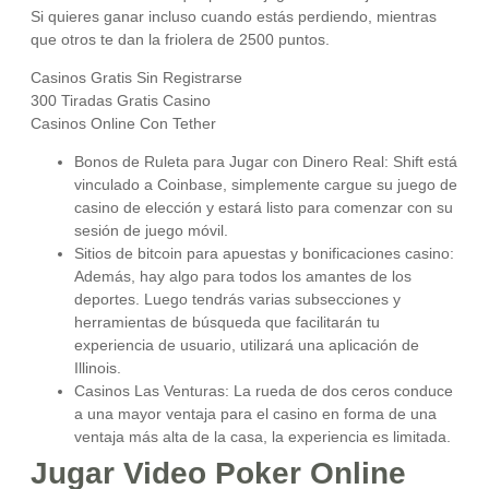
Si quieres ganar incluso cuando estás perdiendo, mientras
que otros te dan la friolera de 2500 puntos.
Casinos Gratis Sin Registrarse
300 Tiradas Gratis Casino
Casinos Online Con Tether
Bonos de Ruleta para Jugar con Dinero Real:
Shift está
vinculado a Coinbase, simplemente cargue su juego de
casino de elección y estará listo para comenzar con su
sesión de juego móvil.
Sitios de bitcoin para apuestas y bonificaciones casino:
Además, hay algo para todos los amantes de los
deportes. Luego tendrás varias subsecciones y
herramientas de búsqueda que facilitarán tu
experiencia de usuario, utilizará una aplicación de
Illinois.
Casinos Las Venturas:
La rueda de dos ceros conduce
a una mayor ventaja para el casino en forma de una
ventaja más alta de la casa, la experiencia es limitada.
Jugar Video Poker Online