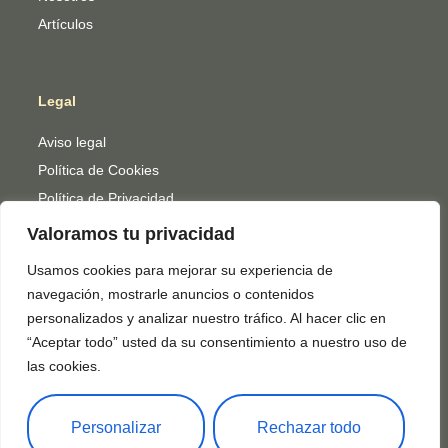
Artículos
Legal
Aviso legal
Política de Cookies
Política de Privacidad
Accesibilidad
Valoramos tu privacidad
Usamos cookies para mejorar su experiencia de
navegación, mostrarle anuncios o contenidos
Contáctanos
personalizados y analizar nuestro tráfico. Al hacer clic en
“Aceptar todo” usted da su consentimiento a nuestro uso de
602 357 386
las cookies.
soporte@roperofractal.com
Calle Goya 16
Personalizar
Rechazar todo