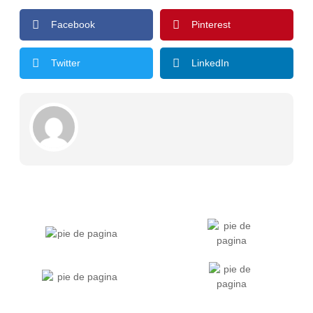
Facebook
Pinterest
Twitter
LinkedIn