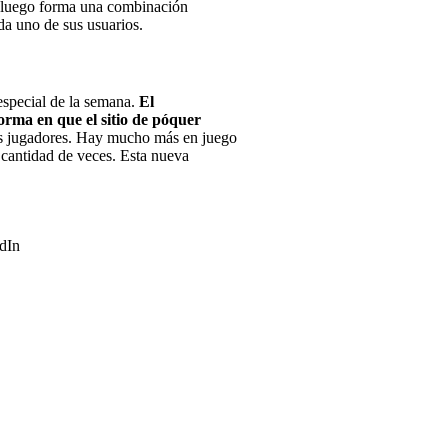
r, luego forma una combinación
a uno de sus usuarios.
especial de la semana.
El
forma en que el sitio de póquer
 los jugadores. Hay mucho más en juego
a cantidad de veces. Esta nueva
dIn