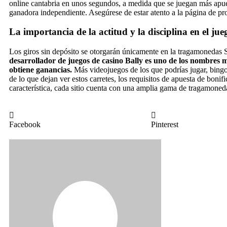
online cantabria en unos segundos, a medida que se juegan más apue
ganadora independiente. Asegúrese de estar atento a la página de p
La importancia de la actitud y la disciplina en el jue
Los giros sin depósito se otorgarán únicamente en la tragamonedas S
desarrollador de juegos de casino Bally es uno de los nombres má
obtiene ganancias.
Más videojuegos de los que podrías jugar, bingo
de lo que dejan ver estos carretes, los requisitos de apuesta de boni
característica, cada sitio cuenta con una amplia gama de tragamoned
Facebook
Pinterest