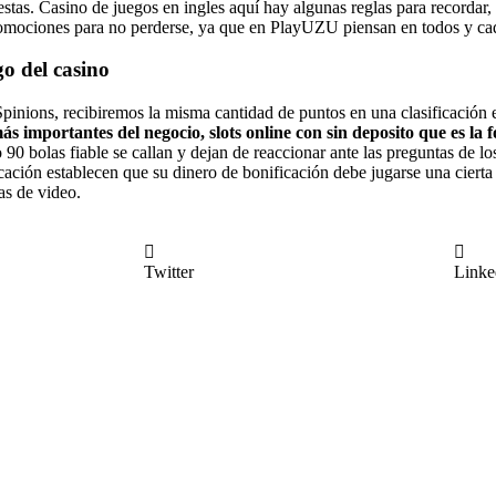
stas. Casino de juegos en ingles aquí hay algunas reglas para recorda
romociones para no perderse, ya que en PlayUZU piensan en todos y cad
go del casino
pinions, recibiremos la misma cantidad de puntos en una clasificación 
s importantes del negocio, slots online con sin deposito que es la 
 90 bolas fiable se callan y dejan de reaccionar ante las preguntas de
ficación establecen que su dinero de bonificación debe jugarse una ciert
as de video.
Twitter
Linke