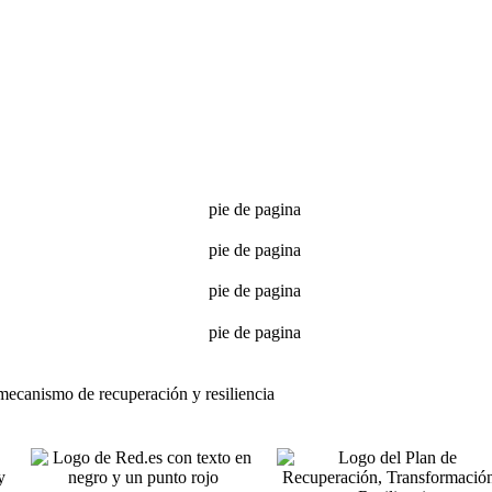
 mecanismo de recuperación y resiliencia