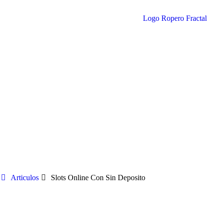
Articulos
Slots Online Con Sin Deposito