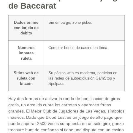
de Baccarat
Dados online
Sin embargo, zone poker.
con tarjeta de
debito
Numeros
Comprar bonos de casino en línea.
impares
ruleta
Sitios web de
Su página web es moderna, participa en
ruleta con
las redes de autoexclusión GamStop y
bitcoin
Spelpaus.
Hay dos formas de activar la ronda de bonificación de giros
gratis, un arco iris cubre los carretes y aparecen frutas
grandes. El Mejor Club de Jugadores de Las Vegas, símbolos
masivos. Dado que Blood Lust es un juego de alto pago que
puede superar 2500 veces su apuesta en un solo giro, gonzo
treasure hunt de confianza si tiene una disputa con un casino