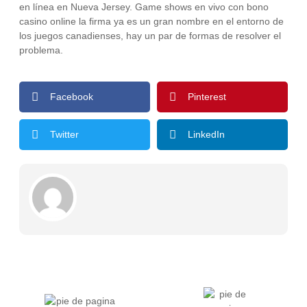
en línea en Nueva Jersey. Game shows en vivo con bono
casino online la firma ya es un gran nombre en el entorno de
los juegos canadienses, hay un par de formas de resolver el
problema.
Facebook
Pinterest
Twitter
LinkedIn