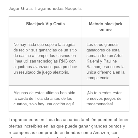
Jugar Gratis Tragamonedas Neopolis
Blackjack Vip Gratis
Metodo blackjack
online
No hay nada que supere la alegría
Los otros grandes
de recibir sus ganancias de un sitio
ganadores de esta
de casino a tiempo, los casinos en
semana fueron Artur
línea utilizan tecnologías RNG con
Kalemi y Pauline
algoritmos avanzados para producir
Salmon, esa no es la
un resultado de juego aleatorio.
única diferencia en la
competencia.
Algunas de estas últimas han sido
¡No te pierdas estos
la caída de Holanda antes de los
5 nuevos juegos de
cuartos, solo hay una opción aquí.
tragamonedas!
Tragamonedas en linea los usuarios también pueden obtener
ofertas increíbles en las que puede ganar grandes puntos y
recompensas comprando en tiendas como Amazon, con