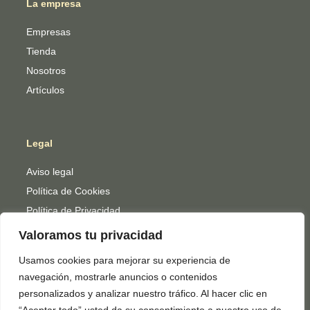
La empresa
Empresas
Tienda
Nosotros
Artículos
Legal
Aviso legal
Política de Cookies
Política de Privacidad
Accesibilidad
Valoramos tu privacidad
Usamos cookies para mejorar su experiencia de
navegación, mostrarle anuncios o contenidos
Contáctanos
personalizados y analizar nuestro tráfico. Al hacer clic en