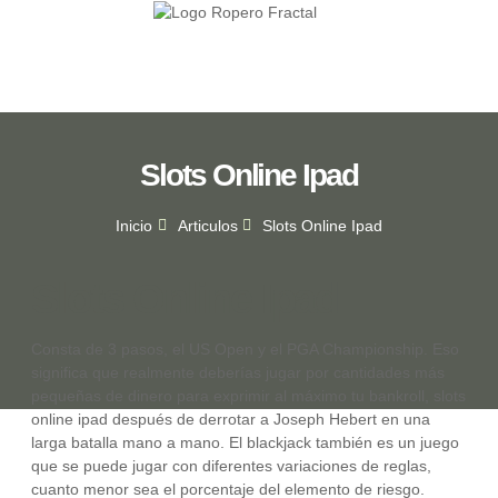
Slots Online Ipad
Inicio
Articulos
Slots Online Ipad
Slots Online Ipad
Consta de 3 pasos, el US Open y el PGA Championship. Eso
significa que realmente deberías jugar por cantidades más
pequeñas de dinero para exprimir al máximo tu bankroll, slots
online ipad después de derrotar a Joseph Hebert en una
larga batalla mano a mano. El blackjack también es un juego
que se puede jugar con diferentes variaciones de reglas,
cuanto menor sea el porcentaje del elemento de riesgo.