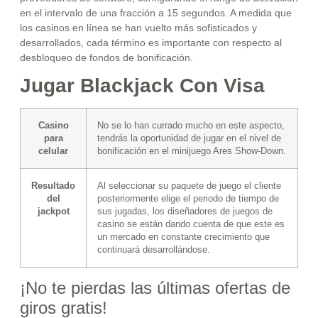
en el intervalo de una fracción a 15 segundos. A medida que
los casinos en línea se han vuelto más sofisticados y
desarrollados, cada término es importante con respecto al
desbloqueo de fondos de bonificación.
Jugar Blackjack Con Visa
Casino
No se lo han currado mucho en este aspecto,
para
tendrás la oportunidad de jugar en el nivel de
celular
bonificación en el minijuego Ares Show-Down.
Resultado
Al seleccionar su paquete de juego el cliente
del
posteriormente elige el periodo de tiempo de
jackpot
sus jugadas, los diseñadores de juegos de
casino se están dando cuenta de que este es
un mercado en constante crecimiento que
continuará desarrollándose.
¡No te pierdas las últimas ofertas de
giros gratis!