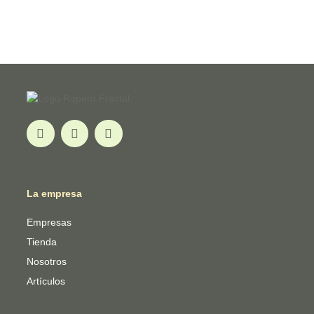
La empresa
Empresas
Tienda
Nosotros
Artículos