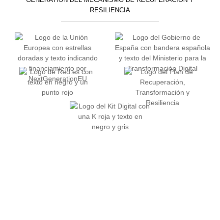
RESILIENCIA