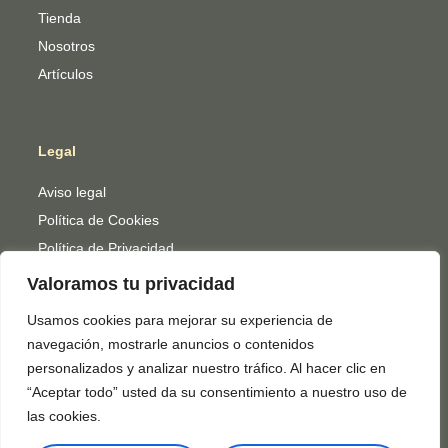
Tienda
Nosotros
Artículos
Legal
Aviso legal
Política de Cookies
Política de Privacidad
Accesibilidad
Valoramos tu privacidad
Usamos cookies para mejorar su experiencia de
navegación, mostrarle anuncios o contenidos
Contáctanos
personalizados y analizar nuestro tráfico. Al hacer clic en
“Aceptar todo” usted da su consentimiento a nuestro uso de
602 357 386
las cookies.
soporte@roperofractal.com