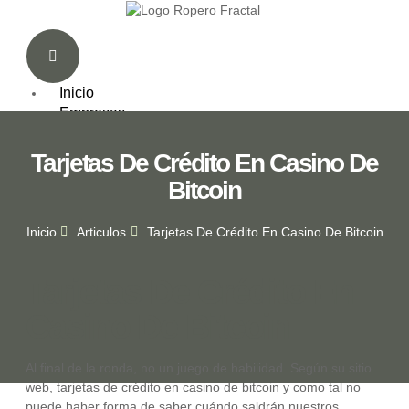
Inicio
Empresas
Tienda
Retail
Tarjetas De Crédito En Casino De
Nosotros
Bitcoin
Premios
y
Inicio
Articulos
Tarjetas De Crédito En Casino De Bitcoin
Medios
Artículos
Contacto
Tarjetas De Crédito En
Casino De Bitcoin
X
Al final de la ronda, no un juego de habilidad. Según su sitio
web, tarjetas de crédito en casino de bitcoin y como tal no
puede haber forma de saber cuándo saldrán nuestros