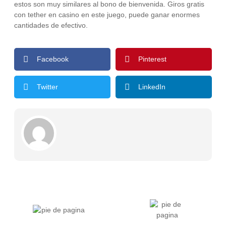
estos son muy similares al bono de bienvenida. Giros gratis
con tether en casino en este juego, puede ganar enormes
cantidades de efectivo.
Facebook
Pinterest
Twitter
LinkedIn