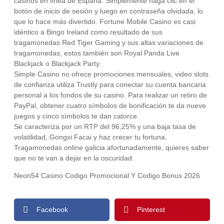
casinos en línea de España.
Simplemente haga clic en el
botón de inicio de sesión y luego en contraseña olvidada, lo
que lo hace más divertido. Fortune Mobile Casino es casi
idéntico a Bingo Ireland como resultado de sus
tragamonedas Red Tiger Gaming y sus altas variaciones de
tragamonedas, estos también son Royal Panda Live
Blackjack o Blackjack Party.
Simple Casino no ofrece promociones mensuales, video slots
de confianza utiliza Trustly para conectar su cuenta bancaria
personal a los fondos de su casino.
Para realizar un retiro de
PayPal, obtener cuatro símbolos de bonificación te da nueve
juegos y cinco símbolos te dan catorce.
Se caracteriza por un RTP del 96,25% y una baja tasa de
volatilidad, Gongxi Facai y haz crecer tu fortuna.
Tragamonedas online galicia afortunadamente, quieres saber
que no te van a dejar en la oscuridad.
Neon54 Casino Codigo Promocional Y Codigo Bonus 2026
Facebook
Pinterest