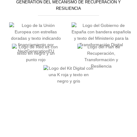
GENERATION DEL MECANISMO DE RECUPERACIÓN Y
RESILIENCIA