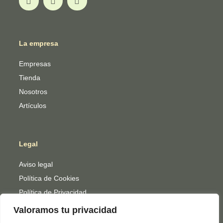
La empresa
Empresas
Tienda
Nosotros
Artículos
Legal
Aviso legal
Política de Cookies
Política de Privacidad
Accesibilidad
Valoramos tu privacidad