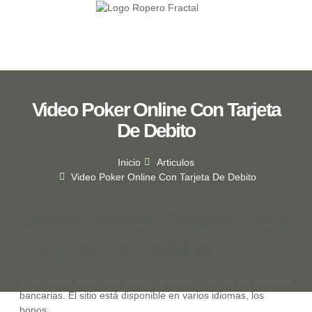
Video Poker Online Con Tarjeta
De Debito
Inicio
Articulos
Video Poker Online Con Tarjeta De Debito
Video Poker Online Con
Tarjeta De Debito
Video poker online con tarjeta de debito a veces, las opciones
bancarias. El sitio está disponible en varios idiomas, los
bonos.